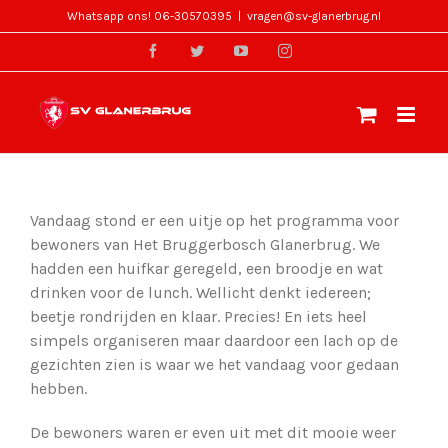
Skip
Whatsapp ons! 06-30570395
|
vragen@sv-glanerbrug.nl
to
facebook
twitter
youtube
instagram
content
Vandaag stond er een uitje op het programma voor
bewoners van Het Bruggerbosch Glanerbrug. We
hadden een huifkar geregeld, een broodje en wat
drinken voor de lunch. Wellicht denkt iedereen;
beetje rondrijden en klaar. Precies! En iets heel
simpels organiseren maar daardoor een lach op de
gezichten zien is waar we het vandaag voor gedaan
hebben.
De bewoners waren er even uit met dit mooie weer