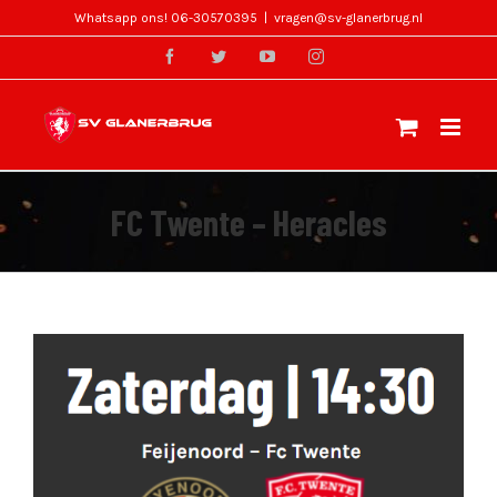
Skip
Whatsapp ons! 06-30570395
|
vragen@sv-glanerbrug.nl
to
facebook
twitter
youtube
instagram
content
FC Twente – Heracles