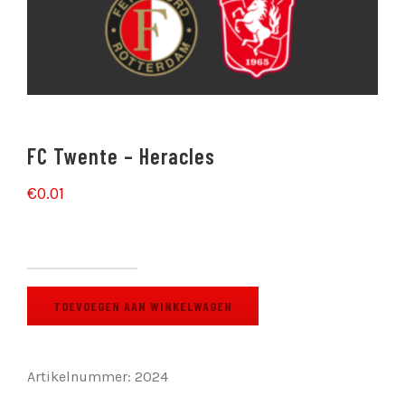
FC Twente – Heracles
€
0.01
FC
Twente
TOEVOEGEN AAN WINKELWAGEN
–
Heracles
aantal
Artikelnummer:
2024