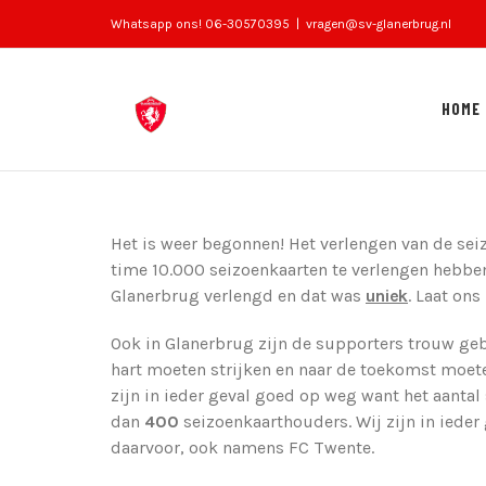
Skip
Whatsapp ons! 06-30570395
|
vragen@sv-glanerbrug.nl
to
content
HOME
Het is weer begonnen! Het verlengen van de se
time 10.000 seizoenkaarten te verlengen hebben
Glanerbrug verlengd en dat was
uniek
. Laat on
Ook in Glanerbrug zijn de supporters trouw ge
hart moeten strijken en naar de toekomst moeten
zijn in ieder geval goed op weg want het aantal 
dan
400
seizoenkaarthouders. Wij zijn in iede
daarvoor, ook namens FC Twente.