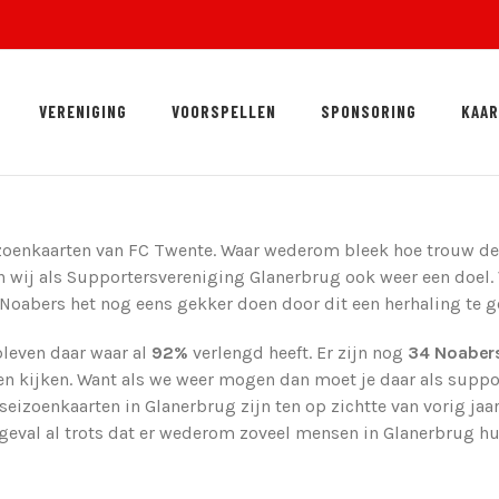
VERENIGING
VOORSPELLEN
SPONSORING
KAA
izoenkaarten van FC Twente. Waar wederom bleek hoe trouw de
 wij als Supportersvereniging Glanerbrug ook weer een doel. V
s Noabers het nog eens gekker doen door dit een herhaling te ge
bleven daar waar al
92%
verlengd heeft. Er zijn nog
34 Noaber
 kijken. Want als we weer mogen dan moet je daar als supporte
seizoenkaarten in Glanerbrug zijn ten op zichtte van vorig jaa
r geval al trots dat er wederom zoveel mensen in Glanerbrug 