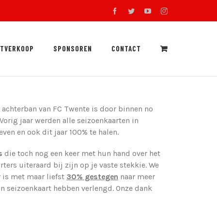
facebook
twitter
youtube
instagram
RTVERKOOP
SPONSOREN
CONTACT
 achterban van FC Twente is door binnen no
orig jaar werden alle seizoenkaarten in
ven en ook dit jaar 100% te halen.
s
die toch nog een keer met hun hand over het
rs uiteraard bij zijn op je vaste stekkie. We
r is met maar liefst
30% gestegen
naar meer
hun seizoenkaart hebben verlengd. Onze dank