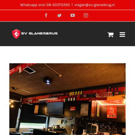
Skip
Whatsapp ons! 06-30570395
|
vragen@sv-glanerbrug.nl
to
facebook
twitter
youtube
instagram
content