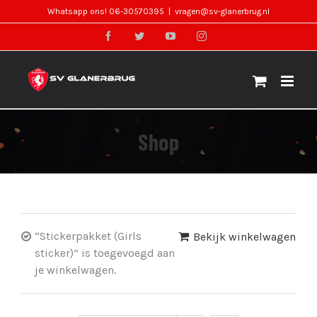
Skip
Whatsapp ons! 06-30570395
|
vragen@sv-glanerbrug.nl
to
facebook
twitter
youtube
instagram
content
Shop
“Stickerpakket (Girls
Bekijk winkelwagen
sticker)” is toegevoegd aan
je winkelwagen.