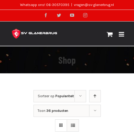
Skip
Whatsapp ons! 06-30570395
|
vragen@sv-glanerbrug.nl
to
facebook
twitter
youtube
instagram
content
Shop
Sorteer op
Populariteit
Toon
36 producten