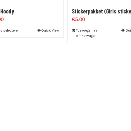
 Hoody
Stickerpakket (Girls sticke
00
€
5.00
s selecteren
Quick View
Toevoegen aan
Qui
winkelwagen