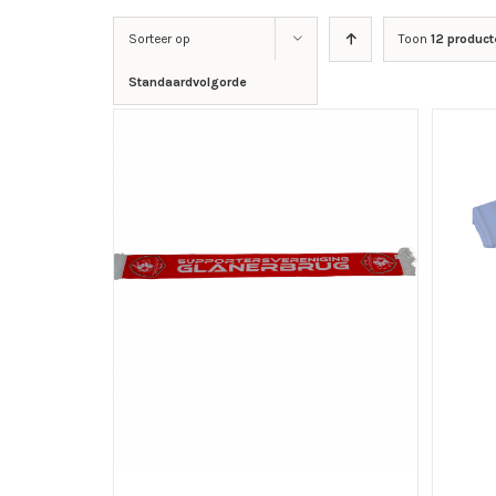
Sorteer op
Toon
12 product
Standaardvolgorde